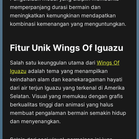
memperpanjang durasi bermain dan
meningkatkan kemungkinan mendapatkan
kombinasi kemenangan yang menguntungkan.
Fitur Unik Wings Of Iguazu
Salah satu keunggulan utama dari
Wings Of
Iguazu
adalah tema yang menampilkan
keindahan alam dan keanekaragaman hayati
dari air terjun Iguazu yang terkenal di Amerika
Selatan. Visual yang memukau dengan grafis
berkualitas tinggi dan animasi yang halus
membuat pengalaman bermain semakin hidup
dan menyenangkan.