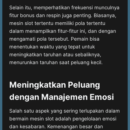
Selain itu, memperhatikan frekuensi munculnya
fitur bonus dan respin juga penting. Biasanya,
mesin slot tertentu memiliki pola tertentu
dalam menampilkan fitur-fitur ini, dan dengan
mengamati pola tersebut. Pemain bisa
menentukan waktu yang tepat untuk
meningkatkan taruhan atau sebaliknya,
menurunkan taruhan saat peluang kecil.
Meningkatkan Peluang
dengan Manajemen Emosi
Salah satu aspek yang sering terlupakan dalam
bermain mesin slot adalah pengelolaan emosi
dan kesabaran. Kemenangan besar dan