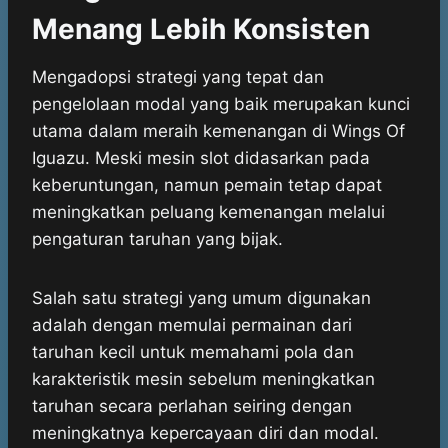
Menang Lebih Konsisten
Mengadopsi strategi yang tepat dan
pengelolaan modal yang baik merupakan kunci
utama dalam meraih kemenangan di Wings Of
Iguazu. Meski mesin slot didasarkan pada
keberuntungan, namun pemain tetap dapat
meningkatkan peluang kemenangan melalui
pengaturan taruhan yang bijak.
Salah satu strategi yang umum digunakan
adalah dengan memulai permainan dari
taruhan kecil untuk memahami pola dan
karakteristik mesin sebelum meningkatkan
taruhan secara perlahan seiring dengan
meningkatnya kepercayaan diri dan modal.