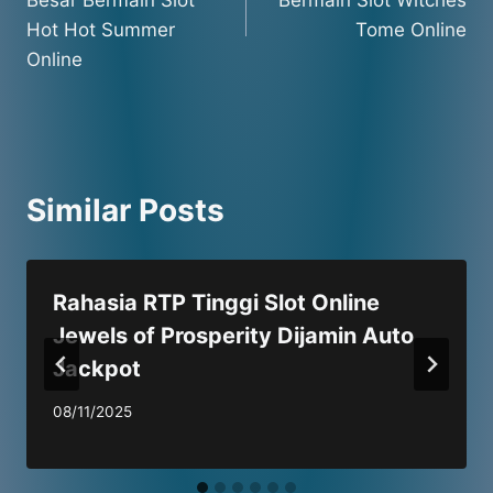
Besar Bermain Slot
Bermain Slot Witches
Hot Hot Summer
Tome Online
Online
Similar Posts
Rahasia RTP Tinggi Slot Online
Jewels of Prosperity Dijamin Auto
Jackpot
08/11/2025