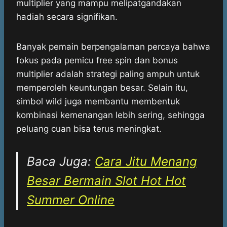
multiplier yang mampu melipatgandakan
hadiah secara signifikan.
Banyak pemain berpengalaman percaya bahwa
fokus pada pemicu free spin dan bonus
multiplier adalah strategi paling ampuh untuk
memperoleh keuntungan besar. Selain itu,
simbol wild juga membantu membentuk
kombinasi kemenangan lebih sering, sehingga
peluang cuan bisa terus meningkat.
Baca Juga:
Cara Jitu Menang
Besar Bermain Slot Hot Hot
Summer Online