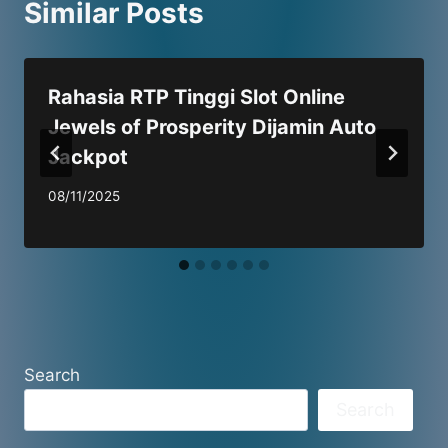
Similar Posts
Rahasia RTP Tinggi Slot Online
Jewels of Prosperity Dijamin Auto
Jackpot
08/11/2025
Search
Search