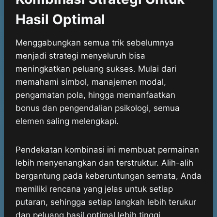
Hasil Optimal
Menggabungkan semua trik sebelumnya
menjadi strategi menyeluruh bisa
meningkatkan peluang sukses. Mulai dari
memahami simbol, manajemen modal,
pengamatan pola, hingga memanfaatkan
bonus dan pengendalian psikologi, semua
elemen saling melengkapi.
Pendekatan kombinasi ini membuat permainan
lebih menyenangkan dan terstruktur. Alih-alih
bergantung pada keberuntungan semata, Anda
memiliki rencana yang jelas untuk setiap
putaran, sehingga setiap langkah lebih terukur
dan peluang hasil optimal lebih tinggi.