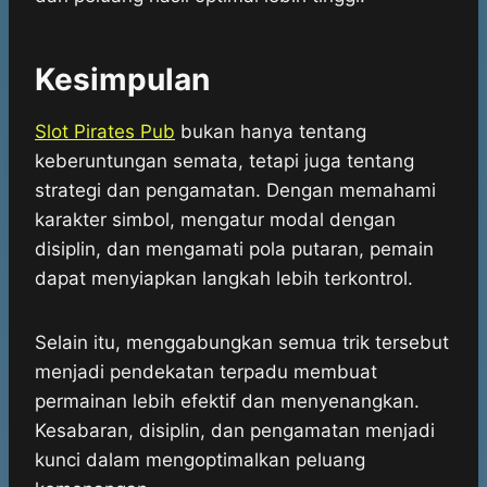
Kesimpulan
Slot Pirates Pub
bukan hanya tentang
keberuntungan semata, tetapi juga tentang
strategi dan pengamatan. Dengan memahami
karakter simbol, mengatur modal dengan
disiplin, dan mengamati pola putaran, pemain
dapat menyiapkan langkah lebih terkontrol.
Selain itu, menggabungkan semua trik tersebut
menjadi pendekatan terpadu membuat
permainan lebih efektif dan menyenangkan.
Kesabaran, disiplin, dan pengamatan menjadi
kunci dalam mengoptimalkan peluang