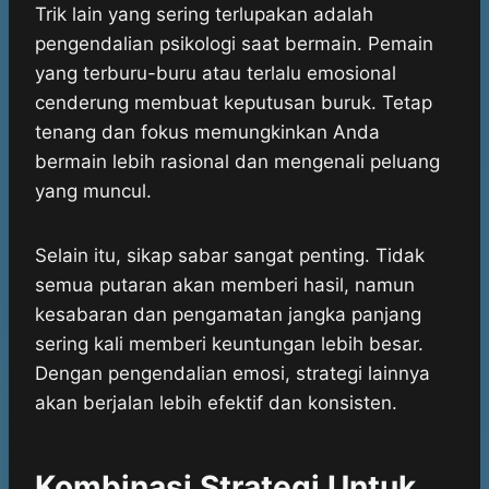
Trik lain yang sering terlupakan adalah
pengendalian psikologi saat bermain. Pemain
yang terburu-buru atau terlalu emosional
cenderung membuat keputusan buruk. Tetap
tenang dan fokus memungkinkan Anda
bermain lebih rasional dan mengenali peluang
yang muncul.
Selain itu, sikap sabar sangat penting. Tidak
semua putaran akan memberi hasil, namun
kesabaran dan pengamatan jangka panjang
sering kali memberi keuntungan lebih besar.
Dengan pengendalian emosi, strategi lainnya
akan berjalan lebih efektif dan konsisten.
Kombinasi Strategi Untuk