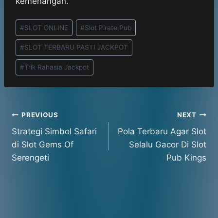
kemenangan.
Post
#
SLOT ONLINE
#
Slot Pirate Pub
Tags:
#
SLOT TERBARU PASTI JACKPOT
#
Trik Rahasia Jackpot
Post
PREVIOUS
NEXT
Strategi Simbol Safari
Pola Terbaru Agar Slot
navigation
di Slot Gems Of
Selalu Gacor Di Slot
Serengeti
Pub Kings