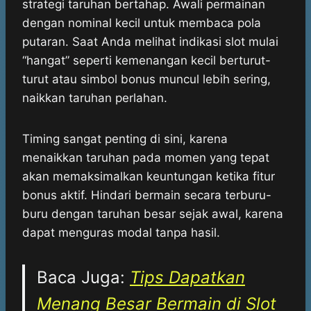
strategi taruhan bertahap. Awali permainan
dengan nominal kecil untuk membaca pola
putaran. Saat Anda melihat indikasi slot mulai
“hangat” seperti kemenangan kecil berturut-
turut atau simbol bonus muncul lebih sering,
naikkan taruhan perlahan.
Timing sangat penting di sini, karena
menaikkan taruhan pada momen yang tepat
akan memaksimalkan keuntungan ketika fitur
bonus aktif. Hindari bermain secara terburu-
buru dengan taruhan besar sejak awal, karena
dapat menguras modal tanpa hasil.
Baca Juga:
Tips Dapatkan
Menang Besar Bermain di Slot