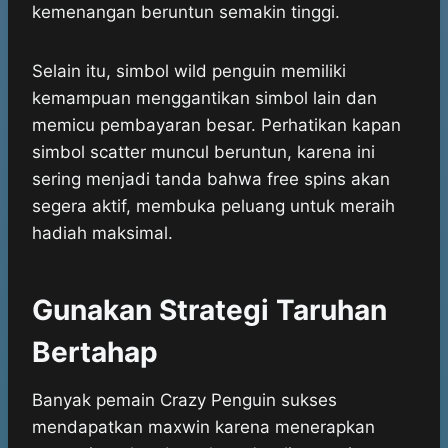
kemenangan beruntun semakin tinggi.
Selain itu, simbol wild penguin memiliki
kemampuan menggantikan simbol lain dan
memicu pembayaran besar. Perhatikan kapan
simbol scatter muncul beruntun, karena ini
sering menjadi tanda bahwa free spins akan
segera aktif, membuka peluang untuk meraih
hadiah maksimal.
Gunakan Strategi Taruhan
Bertahap
Banyak pemain Crazy Penguin sukses
mendapatkan maxwin karena menerapkan