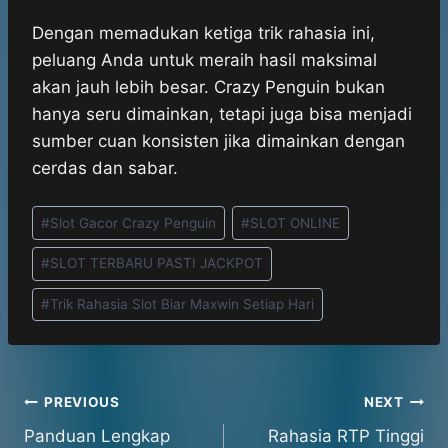
Dengan memadukan ketiga trik rahasia ini,
peluang Anda untuk meraih hasil maksimal
akan jauh lebih besar. Crazy Penguin bukan
hanya seru dimainkan, tetapi juga bisa menjadi
sumber cuan konsisten jika dimainkan dengan
cerdas dan sabar.
Post
#
Slot Gacor Crazy Penguin
#
SLOT ONLINE
Tags:
#
SLOT TERBARU PASTI JACKPOT
#
Trik Rahasia Slot Biar Maxwin Setiap Hari
Post
PREVIOUS
NEXT
Panduan Lengkap
Rahasia RTP Tinggi