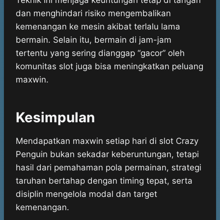
Teknik ini menjaga keuntungan tetap di tangan
dan menghindari risiko mengembalikan
kemenangan ke mesin akibat terlalu lama
bermain. Selain itu, bermain di jam-jam
tertentu yang sering dianggap “gacor” oleh
komunitas slot juga bisa meningkatkan peluang
maxwin.
Kesimpulan
Mendapatkan maxwin setiap hari di slot Crazy
Penguin bukan sekadar keberuntungan, tetapi
hasil dari pemahaman pola permainan, strategi
taruhan bertahap dengan timing tepat, serta
disiplin mengelola modal dan target
kemenangan.