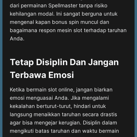
dari permainan Spellmaster tanpa risiko
kehilangan modal. Ini sangat berguna untuk
mengenal kapan bonus spin muncul dan
bagaimana respon mesin slot terhadap taruhan
Anda.
Tetap Disiplin Dan Jangan
Terbawa Emosi
Ketika bermain slot online, jangan biarkan
emosi menguasai Anda. Jika mengalami
kekalahan berturut-turut, hindari untuk
langsung menaikkan taruhan secara drastis
agar bisa mengejar kerugian. Disiplin dalam
mengikuti batas taruhan dan waktu bermain