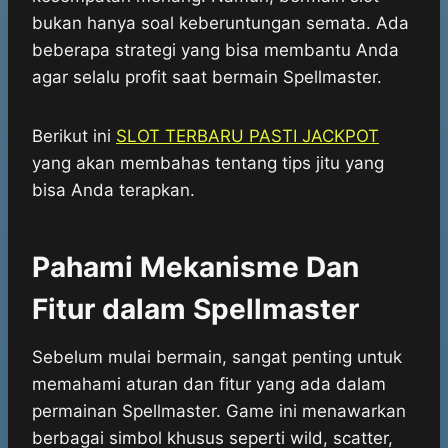
bukan hanya soal keberuntungan semata. Ada
beberapa strategi yang bisa membantu Anda
agar selalu profit saat bermain Spellmaster.
Berikut ini
SLOT TERBARU PASTI JACKPOT
yang akan membahas tentang tips jitu yang
bisa Anda terapkan.
Pahami Mekanisme Dan
Fitur dalam Spellmaster
Sebelum mulai bermain, sangat penting untuk
memahami aturan dan fitur yang ada dalam
permainan Spellmaster. Game ini menawarkan
berbagai simbol khusus seperti wild, scatter,