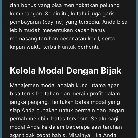
dan bonus yang bisa meningkatkan peluang
kemenangan. Selain itu, ketahui juga garis
pembayaran (payline) yang tersedia. Anda bisa
lebih mudah menentukan kapan harus
memasang taruhan besar atau kecil, serta
kapan waktu terbaik untuk berhenti.
Kelola Modal Dengan Bijak
Manajemen modal adalah kunci utama agar
bisa terus bertahan dan meraih profit dalam
jangka panjang. Tentukan batas modal yang
siap Anda gunakan untuk bermain dan jangan
pernah melebihi batas tersebut. Selalu bagi
modal Anda ke dalam beberapa sesi taruhan
agar tidak cepat habis. Misalnya, jika Anda