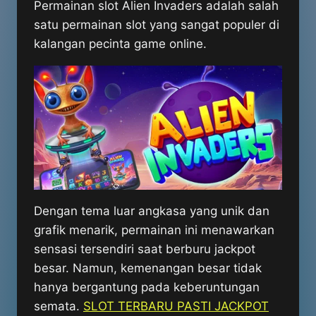
Permainan slot Alien Invaders adalah salah
satu permainan slot yang sangat populer di
kalangan pecinta game online.
Dengan tema luar angkasa yang unik dan
grafik menarik, permainan ini menawarkan
sensasi tersendiri saat berburu jackpot
besar. Namun, kemenangan besar tidak
hanya bergantung pada keberuntungan
semata.
SLOT TERBARU PASTI JACKPOT