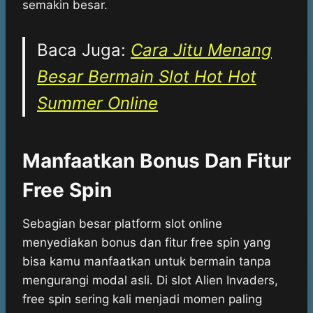
semakin besar.
Baca Juga:
Cara Jitu Menang
Besar Bermain Slot Hot Hot
Summer Online
Manfaatkan Bonus Dan Fitur
Free Spin
Sebagian besar platform slot online
menyediakan bonus dan fitur free spin yang
bisa kamu manfaatkan untuk bermain tanpa
mengurangi modal asli. Di slot Alien Invaders,
free spin sering kali menjadi momen paling