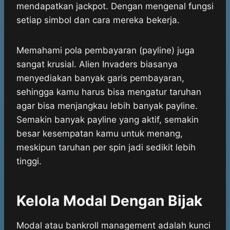
mendapatkan jackpot. Dengan mengenal fungsi
setiap simbol dan cara mereka bekerja.
Memahami pola pembayaran (payline) juga
sangat krusial. Alien Invaders biasanya
menyediakan banyak garis pembayaran,
sehingga kamu harus bisa mengatur taruhan
agar bisa menjangkau lebih banyak payline.
Semakin banyak payline yang aktif, semakin
besar kesempatan kamu untuk menang,
meskipun taruhan per spin jadi sedikit lebih
tinggi.
Kelola Modal Dengan Bijak
Modal atau bankroll management adalah kunci