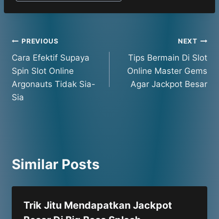
Post
PREVIOUS
NEXT
Cara Efektif Supaya
Tips Bermain Di Slot
navigation
Spin Slot Online
Online Master Gems
Argonauts Tidak Sia-
Agar Jackpot Besar
Sia
Similar Posts
Trik Jitu Mendapatkan Jackpot