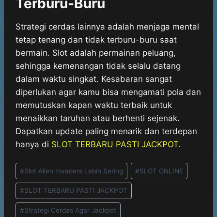
Terburu-Buru
Strategi cerdas lainnya adalah menjaga mental
tetap tenang dan tidak terburu-buru saat
bermain. Slot adalah permainan peluang,
sehingga kemenangan tidak selalu datang
dalam waktu singkat. Kesabaran sangat
diperlukan agar kamu bisa mengamati pola dan
memutuskan kapan waktu terbaik untuk
menaikkan taruhan atau berhenti sejenak.
Dapatkan update paling menarik dan terdepan
hanya di
SLOT TERBARU PASTI JACKPOT
.
Post
#
Slot Alien Invaders Lebih Sering
#
SLOT ONLINE
Tags:
#
SLOT TERBARU PASTI JACKPOT
#
Strategi Cerdas Agar Jackpot