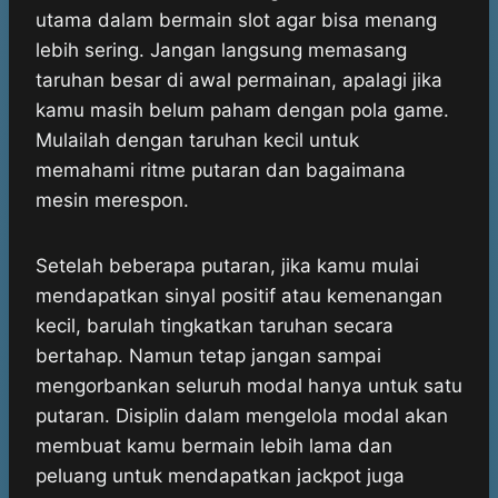
utama dalam bermain slot agar bisa menang
lebih sering. Jangan langsung memasang
taruhan besar di awal permainan, apalagi jika
kamu masih belum paham dengan pola game.
Mulailah dengan taruhan kecil untuk
memahami ritme putaran dan bagaimana
mesin merespon.
Setelah beberapa putaran, jika kamu mulai
mendapatkan sinyal positif atau kemenangan
kecil, barulah tingkatkan taruhan secara
bertahap. Namun tetap jangan sampai
mengorbankan seluruh modal hanya untuk satu
putaran. Disiplin dalam mengelola modal akan
membuat kamu bermain lebih lama dan
peluang untuk mendapatkan jackpot juga