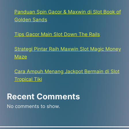
Panduan Spin Gacor & Maxwin di Slot Book of
Golden Sands
Tips Gacor Main Slot Down The Rails
Strategi Pintar Raih Maxwin Slot Magic Money
Maze
Cara Ampuh Menang Jackpot Bermain di Slot
Tropical Tiki
Recent Comments
No comments to show.