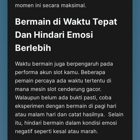
momen ini secara maksimal.
Bermain di Waktu Tepat
Dan Hindari Emosi
Berlebih
Waktu bermain juga berpengaruh pada
performa akun slot kamu. Beberapa
pemain percaya ada waktu tertentu di
mana mesin slot cenderung gacor.
Walaupun belum ada bukti pasti, coba
eksperimen dengan bermain di pagi hari
atau malam hari dan catat hasilnya. Selain
itu, hindari bermain dalam kondisi emosi
negatif seperti kesal atau marah.