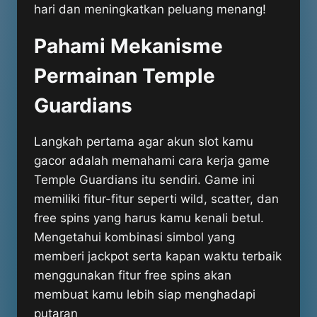
hari dan meningkatkan peluang menang!
Pahami Mekanisme
Permainan Temple
Guardians
Langkah pertama agar akun slot kamu
gacor adalah memahami cara kerja game
Temple Guardians itu sendiri. Game ini
memiliki fitur-fitur seperti wild, scatter, dan
free spins yang harus kamu kenali betul.
Mengetahui kombinasi simbol yang
memberi jackpot serta kapan waktu terbaik
menggunakan fitur free spins akan
membuat kamu lebih siap menghadapi
putaran