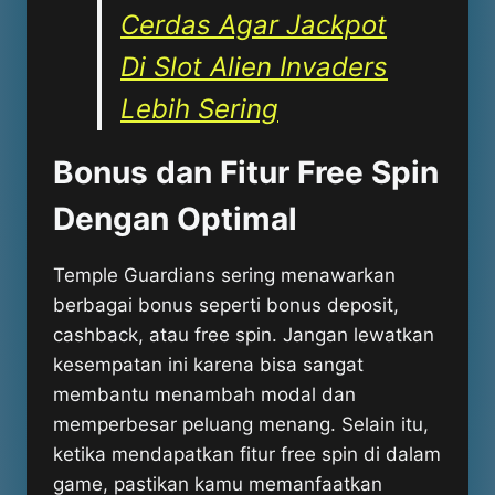
Cerdas Agar Jackpot
Di Slot Alien Invaders
Lebih Sering
Bonus dan Fitur Free Spin
Dengan Optimal
Temple Guardians sering menawarkan
berbagai bonus seperti bonus deposit,
cashback, atau free spin. Jangan lewatkan
kesempatan ini karena bisa sangat
membantu menambah modal dan
memperbesar peluang menang. Selain itu,
ketika mendapatkan fitur free spin di dalam
game, pastikan kamu memanfaatkan