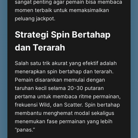
sangat penting agar pemain bisa membaca
momen terbaik untuk memaksimalkan
peluang jackpot.
Strategi Spin Bertahap
dan Terarah
Salah satu trik akurat yang efektif adalah
menerapkan spin bertahap dan terarah.
Pemain disarankan memulai dengan
taruhan kecil selama 20-30 putaran
pertama untuk membaca ritme permainan,
frekuensi Wild, dan Scatter. Spin bertahap
membantu menghemat modal sekaligus
menemukan fase permainan yang lebih
“panas.”