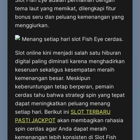
Slot Fish Eye adalah permainan dengan
tema laut yang memikat, dilengkapi fitur
bonus seru dan peluang kemenangan yang
menggiurkan.
Slot online kini menjadi salah satu hiburan
digital paling diminati karena menghadirkan
keseruan sekaligus kesempatan meraih
kemenangan besar. Meskipun
keberuntungan tetap berperan, pemain
cerdas tahu bahwa strategi spin yang tepat
dapat meningkatkan peluang menang
setiap hari. Berikut ini
SLOT TERBARU
PASTI JACKPOT
akan membagikan rahasia
spin cerdas agar Anda dapat meraih
kemenangan lebih konsisten di Slot Fish