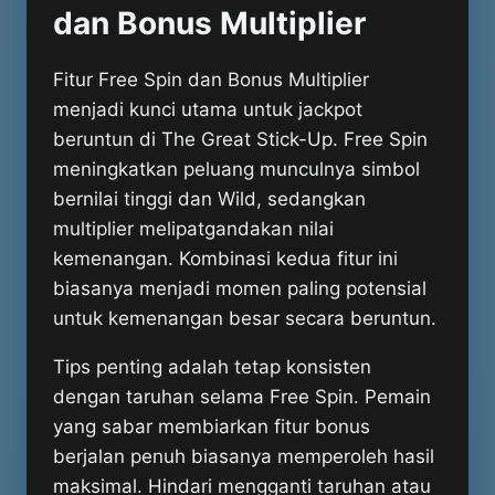
dan Bonus Multiplier
Fitur Free Spin dan Bonus Multiplier
menjadi kunci utama untuk jackpot
beruntun di The Great Stick-Up. Free Spin
meningkatkan peluang munculnya simbol
bernilai tinggi dan Wild, sedangkan
multiplier melipatgandakan nilai
kemenangan. Kombinasi kedua fitur ini
biasanya menjadi momen paling potensial
untuk kemenangan besar secara beruntun.
Tips penting adalah tetap konsisten
dengan taruhan selama Free Spin. Pemain
yang sabar membiarkan fitur bonus
berjalan penuh biasanya memperoleh hasil
maksimal. Hindari mengganti taruhan atau