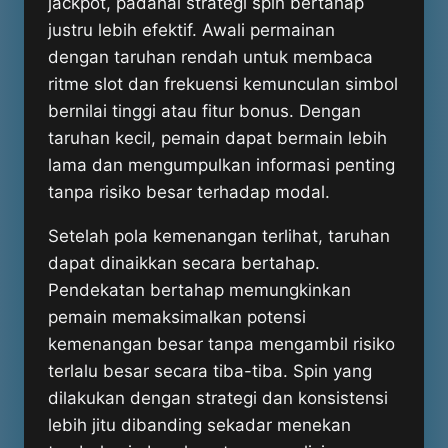
jackpot, padahal strategi spin bertahap
justru lebih efektif. Awali permainan
dengan taruhan rendah untuk membaca
ritme slot dan frekuensi kemunculan simbol
bernilai tinggi atau fitur bonus. Dengan
taruhan kecil, pemain dapat bermain lebih
lama dan mengumpulkan informasi penting
tanpa risiko besar terhadap modal.
Setelah pola kemenangan terlihat, taruhan
dapat dinaikkan secara bertahap.
Pendekatan bertahap memungkinkan
pemain memaksimalkan potensi
kemenangan besar tanpa mengambil risiko
terlalu besar secara tiba-tiba. Spin yang
dilakukan dengan strategi dan konsistensi
lebih jitu dibanding sekadar menekan