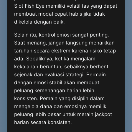
Slot Fish Eye memiliki volatilitas yang dapat
membuat modal cepat habis jika tidak
dikelola dengan baik.
Selain itu, kontrol emosi sangat penting.
Saat menang, jangan langsung menaikkan
taruhan secara ekstrem karena risiko tetap
ada. Sebaliknya, ketika mengalami
kekalahan beruntun, sebaiknya berhenti
sejenak dan evaluasi strategi. Bermain
dengan emosi stabil akan membuat
peluang kemenangan harian lebih
konsisten. Pemain yang disiplin dalam
mengelola dana dan emosinya memiliki
peluang lebih besar untuk meraih jackpot
harian secara konsisten.