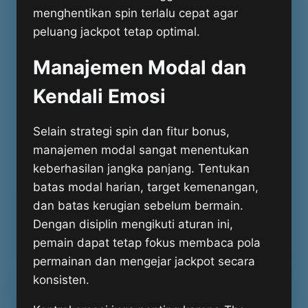
menghentikan spin terlalu cepat agar
peluang jackpot tetap optimal.
Manajemen Modal dan
Kendali Emosi
Selain strategi spin dan fitur bonus,
manajemen modal sangat menentukan
keberhasilan jangka panjang. Tentukan
batas modal harian, target kemenangan,
dan batas kerugian sebelum bermain.
Dengan disiplin mengikuti aturan ini,
pemain dapat tetap fokus membaca pola
permainan dan mengejar jackpot secara
konsisten.