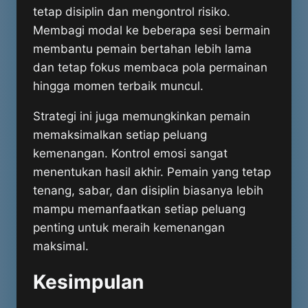
tetap disiplin dan mengontrol risiko.
Membagi modal ke beberapa sesi bermain
membantu pemain bertahan lebih lama
dan tetap fokus membaca pola permainan
hingga momen terbaik muncul.
Strategi ini juga memungkinkan pemain
memaksimalkan setiap peluang
kemenangan. Kontrol emosi sangat
menentukan hasil akhir. Pemain yang tetap
tenang, sabar, dan disiplin biasanya lebih
mampu memanfaatkan setiap peluang
penting untuk meraih kemenangan
maksimal.
Kesimpulan