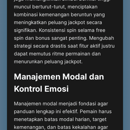
muncul berturut-turut, menciptakan
kombinasi kemenangan beruntun yang
meningkatkan peluang jackpot secara
signifikan. Konsistensi spin selama free
spin dan bonus sangat penting. Mengubah
strategi secara drastis saat fitur aktif justru
dapat memutus ritme permainan dan
menurunkan peluang jackpot.
Manajemen Modal dan
Kontrol Emosi
Manajemen modal menjadi fondasi agar
panduan lengkap ini efektif. Pemain harus
menetapkan batas modal harian, target
kemenangan, dan batas kekalahan agar