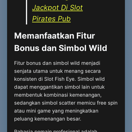
Jackpot Di Slot
Pirates Pub
Memanfaatkan Fitur
Bonus dan Simbol Wild
Fitur bonus dan simbol wild menjadi
senjata utama untuk menang secara
konsisten di Slot Fish Eye. Simbol wild
dapat menggantikan simbol lain untuk
membentuk kombinasi kemenangan,
sedangkan simbol scatter memicu free spin
atau mini game yang meningkatkan
peluang kemenangan besar.
Rahasia pemain profesional adalah