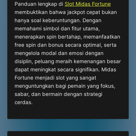
Panduan lengkap di
Slot Midas Fortune
membuktikan bahwa jackpot cepat bukan
hanya soal keberuntungan. Dengan
memahami simbol dan fitur utama,
menerapkan spin bertahap, memanfaatkan
free spin dan bonus secara optimal, serta
mengelola modal dan emosi dengan
disiplin, peluang meraih kemenangan besar
dapat meningkat secara signifikan. Midas
Fortune menjadi slot yang sangat
menguntungkan bagi pemain yang fokus,
sabar, dan bermain dengan strategi
cerdas.