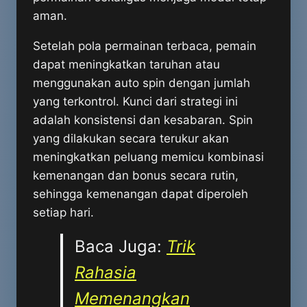
aman.
Setelah pola permainan terbaca, pemain
dapat meningkatkan taruhan atau
menggunakan auto spin dengan jumlah
yang terkontrol. Kunci dari strategi ini
adalah konsistensi dan kesabaran. Spin
yang dilakukan secara terukur akan
meningkatkan peluang memicu kombinasi
kemenangan dan bonus secara rutin,
sehingga kemenangan dapat diperoleh
setiap hari.
Baca Juga:
Trik
Rahasia
Memenangkan