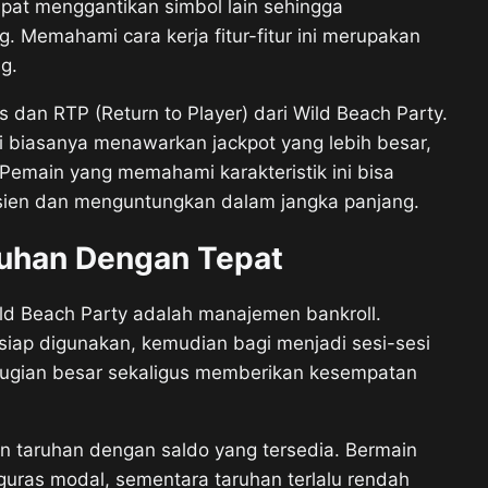
pat menggantikan simbol lain sehingga
Memahami cara kerja fitur-fitur ini merupakan
g.
as dan RTP (Return to Player) dari Wild Beach Party.
i biasanya menawarkan jackpot yang lebih besar,
Pemain yang memahami karakteristik ini bisa
fisien dan menguntungkan dalam jangka panjang.
ruhan Dengan Tepat
ild Beach Party adalah manajemen bankroll.
siap digunakan, kemudian bagi menjadi sesi-sesi
rugian besar sekaligus memberikan kesempatan
an taruhan dengan saldo yang tersedia. Bermain
nguras modal, sementara taruhan terlalu rendah