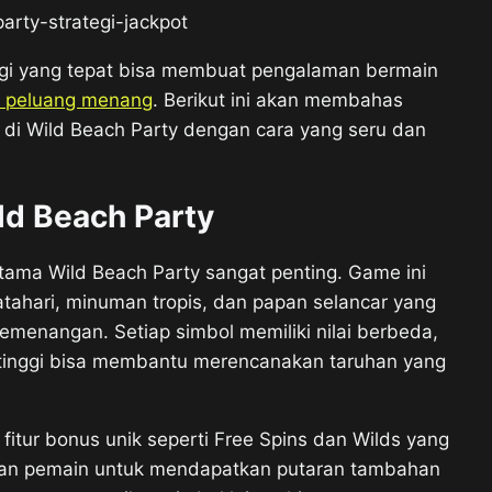
egi yang tepat bisa membuat pengalaman bermain
 peluang menang
. Berikut ini akan membahas
ot di Wild Beach Party dengan cara yang seru dan
d Beach Party
utama Wild Beach Party sangat penting. Game ini
tahari, minuman tropis, dan papan selancar yang
enangan. Setiap simbol memiliki nilai berbeda,
tinggi bisa membantu merencanakan taruhan yang
 fitur bonus unik seperti Free Spins dan Wilds yang
kan pemain untuk mendapatkan putaran tambahan