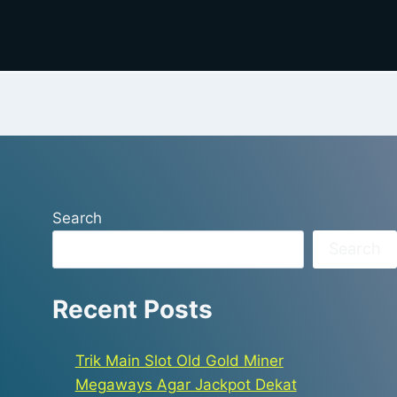
Search
Search
Recent Posts
Trik Main Slot Old Gold Miner
Megaways Agar Jackpot Dekat