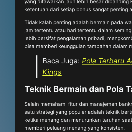
yang ditawarkan jauh lebih besar dibandin
ketentuan dari setiap bonus sangat penting 
Tidak kalah penting adalah bermain pada w
jam tertentu atau hari tertentu dalam semi
lebih bersifat pengalaman pribadi, mengkom
bisa memberi keunggulan tambahan dalam me
Baca Juga:
Pola Terbaru A
Kings
Teknik Bermain dan Pola 
Selain memahami fitur dan manajemen bankro
satu strategi yang populer adalah teknik ber
ketika menang dan menurunkan taruhan saat k
memberi peluang menang yang konsisten.