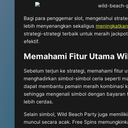
Bagi para penggemar slot, mengetahui strat
lebih menyenangkan sekaligus
meningkatkan
strategi-strategi terbaik untuk meraih jackp
efektif.
Memahami Fitur Utama Wil
Sebelum terjun ke strategi, memahami fitur 
menghadirkan simbol-simbol ceria seperti ma
dapat membantu pemain meraih kombinasi kem
sehingga mengenali simbol dengan bayaran 
lebih cerdas.
Selain simbol, Wild Beach Party juga memiliki
muncul secara acak. Free Spins memungkin