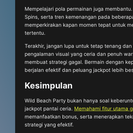
Mempelajari pola permainan juga membantu. 
Spins, serta tren kemenangan pada beberapa 
memperkirakan kapan momen tepat untuk men
tertentu.
Terakhir, jangan lupa untuk tetap tenang da
pengalaman visual yang ceria dan penuh warna
membuat strategi gagal. Bermain dengan kep
berjalan efektif dan peluang jackpot lebih bes
Kesimpulan
Wild Beach Party bukan hanya soal keberuntu
jackpot pantai ceria.
Memahami fitur utama 
memanfaatkan bonus, serta menerapkan tek
strategi yang efektif.