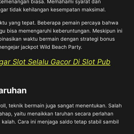
g kemenangan biasa. Memahami syarat dan
agar tidak kehilangan kesempatan maksimal.
aktu yang tepat. Beberapa pemain percaya bahwa
nggu bisa memengaruhi keberuntungan. Meskipun ini
binasikan waktu bermain dengan strategi bonus
ngejar jackpot Wild Beach Party.
gar Slot Selalu Gacor Di Slot Pub
Taruhan
ll, teknik bermain juga sangat menentukan. Salah
tahap, yaitu menaikkan taruhan secara perlahan
alah. Cara ini menjaga saldo tetap stabil sambil