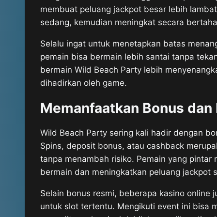
membuat peluang jackpot besar lebih lambat t
sedang, kemudian meningkat secara bertaha
Selalu ingat untuk menetapkan batas menang 
pemain bisa bermain lebih santai tanpa tek
bermain Wild Beach Party lebih menyenangka
dihadirkan oleh game.
Memanfaatkan Bonus dan 
Wild Beach Party sering kali hadir dengan b
Spins, deposit bonus, atau cashback merupa
tanpa menambah risiko. Pemain yang pinta
bermain dan meningkatkan peluang jackpot se
Selain bonus resmi, beberapa kasino online
untuk slot tertentu. Mengikuti event ini bisa