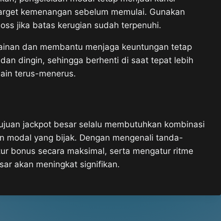
target kemenangan sebelum memulai. Gunakan
 loss jika batas kerugian sudah terpenuhi.
mainan dan membantu menjaga keuntungan tetap
 dan dingin, sehingga berhenti di saat tepat lebih
in terus-menerus.
tujuan jackpot besar selalu membutuhkan kombinasi
en modal yang bijak. Dengan mengenali tanda-
ur bonus secara maksimal, serta mengatur ritme
ar akan meningkat signifikan.