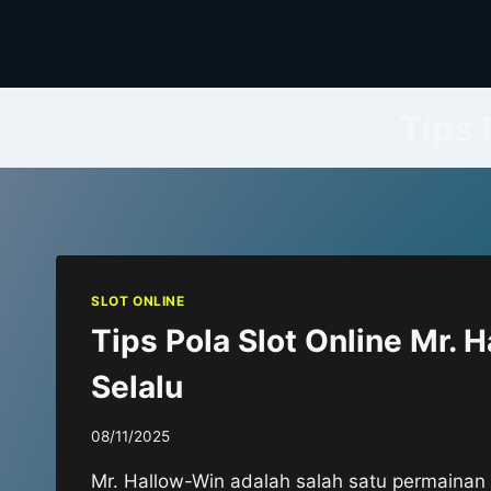
Skip
to
content
Tips 
SLOT ONLINE
Tips Pola Slot Online Mr. 
Selalu
08/11/2025
Mr. Hallow-Win adalah salah satu permainan