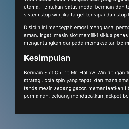
utama. Tentukan batas modal bermain dan 
sistem stop win jika target tercapai dan stop
Disiplin ini mencegah emosi menguasai per
aman. Ingat, mesin slot memiliki siklus panas
menguntungkan daripada memaksakan berma
Kesimpulan
Bermain Slot Online Mr. Hallow-Win dengan 
strategi, pola spin yang tepat, dan manajem
tanda mesin sedang gacor, memanfaatkan fit
permainan, peluang mendapatkan jackpot bes