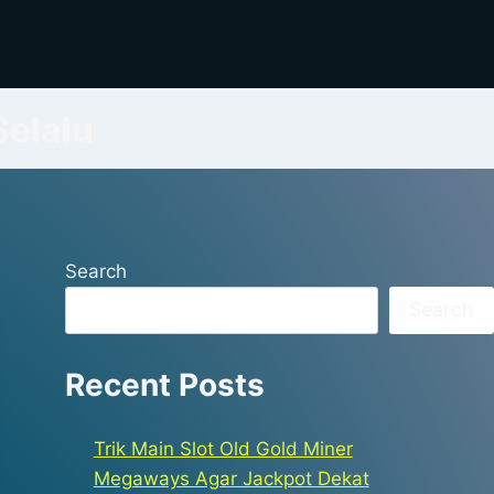
Selalu
Search
Search
Recent Posts
Trik Main Slot Old Gold Miner
Megaways Agar Jackpot Dekat