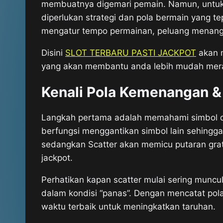
membuatnya digemari pemain. Namun, untuk 
diperlukan strategi dan pola bermain yang 
mengatur tempo permainan, peluang menang b
Disini
SLOT TERBARU PASTI JACKPOT
akan m
yang akan membantu anda lebih mudah mer
Kenali Pola Kemenangan & 
Langkah pertama adalah memahami simbol dan
berfungsi menggantikan simbol lain sehin
sedangkan Scatter akan memicu putaran grati
jackpot.
Perhatikan kapan scatter mulai sering muncul
dalam kondisi “panas”. Dengan mencatat pol
waktu terbaik untuk meningkatkan taruhan.