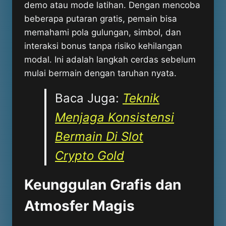
demo atau mode latihan. Dengan mencoba
beberapa putaran gratis, pemain bisa
memahami pola gulungan, simbol, dan
interaksi bonus tanpa risiko kehilangan
modal. Ini adalah langkah cerdas sebelum
mulai bermain dengan taruhan nyata.
Baca Juga:
Teknik
Menjaga Konsistensi
Bermain Di Slot
Crypto Gold
Keunggulan Grafis dan
Atmosfer Magis