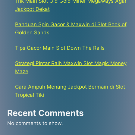
Trik Main Slot Old Gold Miner Megaways Agar
Jackpot Dekat
Panduan Spin Gacor & Maxwin di Slot Book of
Golden Sands
Tips Gacor Main Slot Down The Rails
Strategi Pintar Raih Maxwin Slot Magic Money
Maze
Cara Ampuh Menang Jackpot Bermain di Slot
Tropical Tiki
Recent Comments
No comments to show.