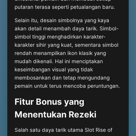
putaran terasa seperti petualangan baru.
Selain itu, desain simbolnya yang kaya
akan detail menambah daya tarik. Simbol-
simbol tinggi menghadirkan karakter-
karakter sihir yang kuat, sementara simbol
rendah menampilkan ikon klasik yang
mudah dikenali. Hal ini menciptakan
keseimbangan visual yang tidak
membosankan dan tetap mengundang
pemain untuk terus mencoba peruntungan.
Fitur Bonus yang
Menentukan Rezeki
Salah satu daya tarik utama Slot Rise of