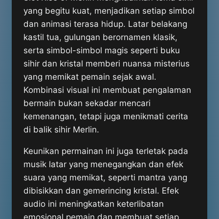
yang begitu kuat, menjadikan setiap simbol
dan animasi terasa hidup. Latar belakang
kastil tua, gulungan berornamen klasik,
serta simbol-simbol magis seperti buku
sihir dan kristal memberi nuansa misterius
yang memikat pemain sejak awal.
Kombinasi visual ini membuat pengalaman
bermain bukan sekadar mencari
kemenangan, tetapi juga menikmati cerita
di balik sihir Merlin.
Keunikan permainan ini juga terletak pada
musik latar yang menegangkan dan efek
suara yang memikat, seperti mantra yang
dibisikkan dan gemerincing kristal. Efek
audio ini meningkatkan keterlibatan
emosional pemain dan membuat setiap