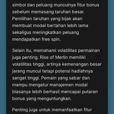
simbol dan peluang munculnya fitur bonus
sebelum memasang taruhan besar.
Pemilihan taruhan yang bijak akan
membuat modal bertahan lebih lama
sekaligus meningkatkan peluang
mendapatkan free spin.
Selain itu, memahami volatilitas permainan
juga penting. Rise of Merlin memiliki
volatilitas tinggi, artinya kemenangan besar
jarang muncul tetapi potensi hadiahnya
sangat tinggi. Pemain yang sabar dan
mampu mengatur manajemen modal
biasanya lebih berhasil mencapai putaran
bonus yang menguntungkan.
Penting juga untuk memanfaatkan fitur