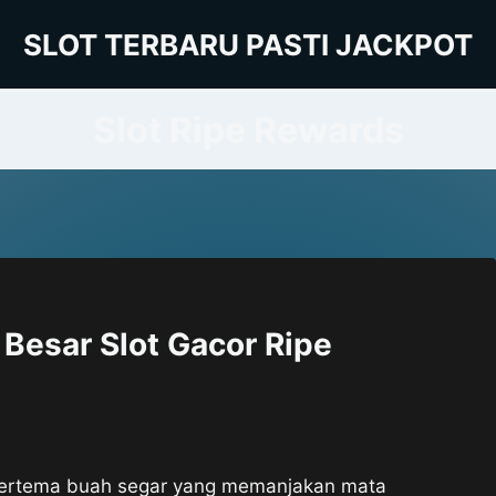
SLOT TERBARU PASTI JACKPOT
Slot Ripe Rewards
esar Slot Gacor Ripe
e bertema buah segar yang memanjakan mata