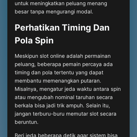
untuk meningkatkan peluang menang
besar tanpa mengurangi modal.
Perhatikan Timing Dan
Pola Spin
Meskipun slot online adalah permainan
peluang, beberapa pemain percaya ada
timing dan pola tertentu yang dapat
membantu memenangkan putaran.
Misalnya, mengatur jeda waktu antara spin
atau mengubah nominal taruhan secara
berkala bisa jadi trik ampuh. Selain itu,
jangan terburu-buru memutar slot secara
beruntun.
Beri jeda beberapa detik agar sistem bisa