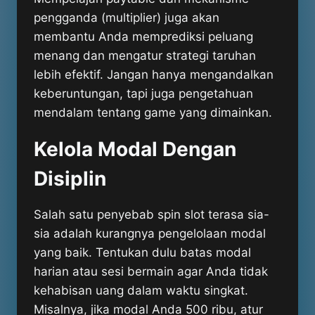
pengganda (multiplier) juga akan
membantu Anda memprediksi peluang
menang dan mengatur strategi taruhan
lebih efektif. Jangan hanya mengandalkan
keberuntungan, tapi juga pengetahuan
mendalam tentang game yang dimainkan.
Kelola Modal Dengan
Disiplin
Salah satu penyebab spin slot terasa sia-
sia adalah kurangnya pengelolaan modal
yang baik. Tentukan dulu batas modal
harian atau sesi bermain agar Anda tidak
kehabisan uang dalam waktu singkat.
Misalnya, jika modal Anda 500 ribu, atur