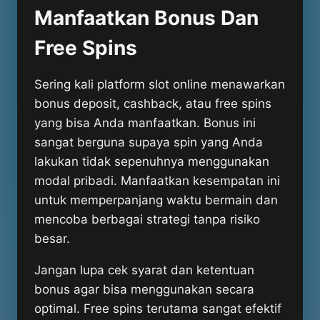
Manfaatkan Bonus Dan
Free Spins
Sering kali platform slot online menawarkan
bonus deposit, cashback, atau free spins
yang bisa Anda manfaatkan. Bonus ini
sangat berguna supaya spin yang Anda
lakukan tidak sepenuhnya menggunakan
modal pribadi. Manfaatkan kesempatan ini
untuk memperpanjang waktu bermain dan
mencoba berbagai strategi tanpa risiko
besar.
Jangan lupa cek syarat dan ketentuan
bonus agar bisa menggunakan secara
optimal. Free spins terutama sangat efektif