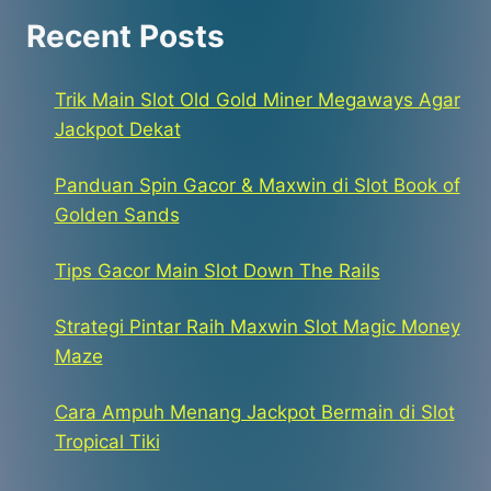
Recent Posts
Trik Main Slot Old Gold Miner Megaways Agar
Jackpot Dekat
Panduan Spin Gacor & Maxwin di Slot Book of
Golden Sands
Tips Gacor Main Slot Down The Rails
Strategi Pintar Raih Maxwin Slot Magic Money
Maze
Cara Ampuh Menang Jackpot Bermain di Slot
Tropical Tiki