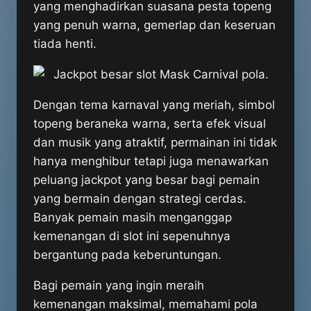
yang menghadirkan suasana pesta topeng
yang penuh warna, gemerlap dan keseruan
tiada henti.
Dengan tema karnaval yang meriah, simbol
topeng beraneka warna, serta efek visual
dan musik yang atraktif, permainan ini tidak
hanya menghibur tetapi juga menawarkan
peluang jackpot yang besar bagi pemain
yang bermain dengan strategi cerdas.
Banyak pemain masih menganggap
kemenangan di slot ini sepenuhnya
bergantung pada keberuntungan.
Bagi pemain yang ingin meraih
kemenangan maksimal, memahami pola