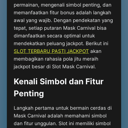
permainan, mengenali simbol penting, dan
memanfaatkan fitur bonus adalah langkah
awal yang wajib. Dengan pendekatan yang
tepat, setiap putaran Mask Carnival bisa
dimanfaatkan secara optimal untuk
mendekatkan peluang jackpot. Berikut ini
SLOT TERBARU PASTI JACKPOT
akan
membagikan rahasia pola jitu meraih
jackpot besar di Slot Mask Carnival.
Kenali Simbol dan Fitur
Penting
Langkah pertama untuk bermain cerdas di
Mask Carnival adalah memahami simbol
dan fitur unggulan. Slot ini memiliki simbol