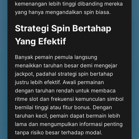
kemenangan lebih tinggi dibanding mereka
yang hanya mengandalkan spin biasa.
Strategi Spin Bertahap
Yang Efektif
Banyak pemain pemula langsung
menaikkan taruhan besar demi mengejar
jackpot, padahal strategi spin bertahap
justru lebih efektif. Awali permainan
dengan taruhan rendah untuk membaca
ritme slot dan frekuensi kemunculan simbol
bernilai tinggi atau fitur bonus. Dengan
taruhan kecil, pemain dapat bermain lebih
lama dan mengumpulkan informasi penting
tanpa risiko besar terhadap modal.