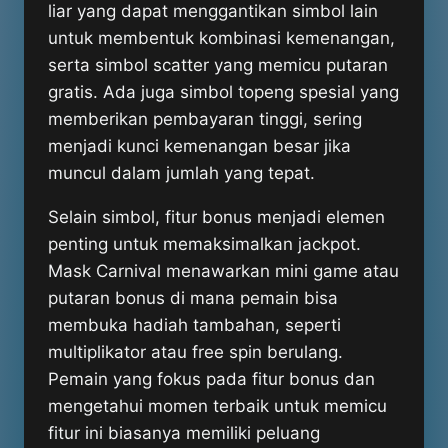
liar yang dapat menggantikan simbol lain
untuk membentuk kombinasi kemenangan,
serta simbol scatter yang memicu putaran
gratis. Ada juga simbol topeng spesial yang
memberikan pembayaran tinggi, sering
menjadi kunci kemenangan besar jika
muncul dalam jumlah yang tepat.
Selain simbol, fitur bonus menjadi elemen
penting untuk memaksimalkan jackpot.
Mask Carnival menawarkan mini game atau
putaran bonus di mana pemain bisa
membuka hadiah tambahan, seperti
multiplikator atau free spin berulang.
Pemain yang fokus pada fitur bonus dan
mengetahui momen terbaik untuk memicu
fitur ini biasanya memiliki peluang