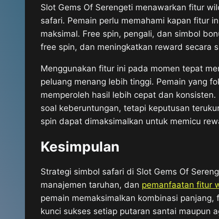
Slot Gems Of Serengeti menawarkan fitur wil
safari. Pemain perlu memahami kapan fitur 
maksimal. Free spin, pengali, dan simbol
free spin, dan meningkatkan reward secara si
Menggunakan fitur ini pada momen tepat memb
peluang menang lebih tinggi. Pemain yang 
memperoleh hasil lebih cepat dan konsisten.
soal keberuntungan, tetapi keputusan teru
spin dapat dimaksimalkan untuk memicu rew
Kesimpulan
Strategi simbol safari di Slot Gems Of Sere
manajemen taruhan, dan
pemanfaatan fitur w
pemain memaksimalkan kombinasi panjang, fre
kunci sukses setiap putaran santai maupun ag