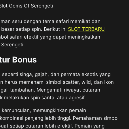
aman seru dengan tema safari memikat dan
sar setiap spin. Berikut ini
SLOT TERBARU
ol safari efektif yang dapat meningkatkan
Serengeti.
itur Bonus
i seperti singa, gajah, dan permata eksotis yang
harus memahami simbol scatter, wild, dan ikon
ngali tambahan. Mengamati riwayat putaran
melakukan spin santai atau agresif.
ensi kemunculan, memungkinkan pemain
 kombinasi panjang lebih tinggi. Pemahaman simbol
uat setiap putaran lebih efektif. Pemain yang