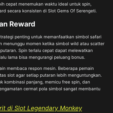
ih cepat menemukan waktu ideal untuk spin,
d secara konsisten di Slot Gems Of Serengeti.
an Reward
trategi penting untuk memanfaatkan simbol safari
an menunggu momen ketika simbol wild atau scatter
utaran. Spin terlalu cepat dapat melewatkan
alu lama bisa mengurangi peluang bonus.
ain membaca respon mesin. Beberapa pemain
tas slot agar setiap putaran lebih menguntungkan.
uk kombinasi panjang, memicu free spin, dan
 pengamatan cermat pola simbol sangat membantu
rit di Slot Legendary Monkey