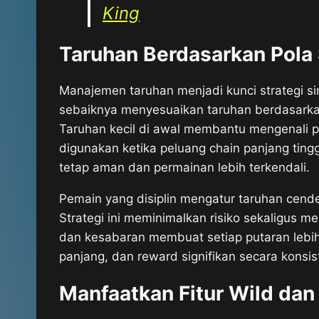
King
Taruhan Berdasarkan Pola
Manajemen taruhan menjadi kunci strategi si
sebaiknya menyesuaikan taruhan berdasarka
Taruhan kecil di awal membantu mengenali po
digunakan ketika peluang chain panjang ting
tetap aman dan permainan lebih terkendali.
Pemain yang disiplin mengatur taruhan cende
Strategi ini meminimalkan risiko sekaligus me
dan kesabaran membuat setiap putaran lebih 
panjang, dan reward signifikan secara konsis
Manfaatkan Fitur Wild dan