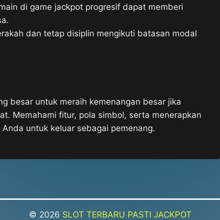
ermain di game jackpot progresif dapat memberi
sa.
serakah dan tetap disiplin mengikuti batasan modal
ng besar untuk meraih kemenangan besar jika
at. Memahami fitur, pola simbol, serta menerapkan
ng Anda untuk keluar sebagai pemenang.
© 2026
SLOT TERBARU PASTI JACKPOT