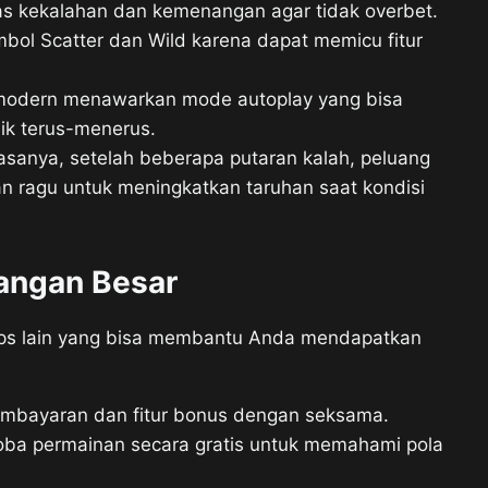
as kekalahan dan kemenangan agar tidak overbet.
mbol Scatter dan Wild karena dapat memicu fitur
 modern menawarkan mode autoplay yang bisa
ik terus-menerus.
iasanya, setelah beberapa putaran kalah, peluang
gan ragu untuk meningkatkan taruhan saat kondisi
angan Besar
 tips lain yang bisa membantu Anda mendapatkan
pembayaran dan fitur bonus dengan seksama.
oba permainan secara gratis untuk memahami pola