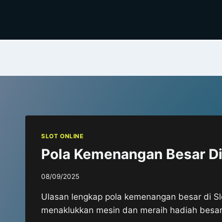
Skip
to
content
SLOT ONLINE
Pola Kemenangan Besar Di 
08/09/2025
Ulasan lengkap pola kemenangan besar di S
menaklukkan mesin dan meraih hadiah besar