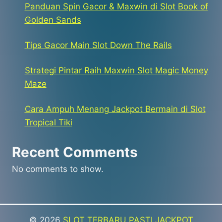
Panduan Spin Gacor & Maxwin di Slot Book of
Golden Sands
Tips Gacor Main Slot Down The Rails
Strategi Pintar Raih Maxwin Slot Magic Money
Maze
Cara Ampuh Menang Jackpot Bermain di Slot
Tropical Tiki
Recent Comments
No comments to show.
© 2026
SLOT TERBARU PASTI JACKPOT