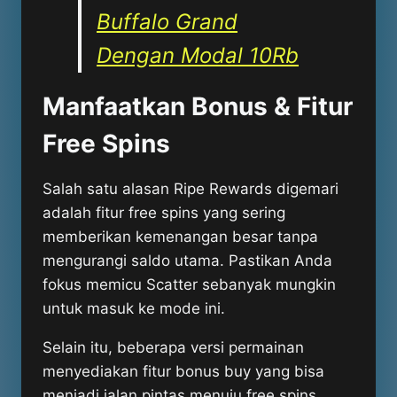
Buffalo Grand
Dengan Modal 10Rb
Manfaatkan Bonus & Fitur
Free Spins
Salah satu alasan Ripe Rewards digemari
adalah fitur free spins yang sering
memberikan kemenangan besar tanpa
mengurangi saldo utama. Pastikan Anda
fokus memicu Scatter sebanyak mungkin
untuk masuk ke mode ini.
Selain itu, beberapa versi permainan
menyediakan fitur bonus buy yang bisa
menjadi jalan pintas menuju free spins,