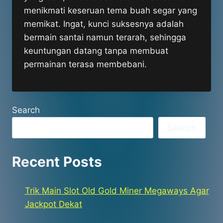
menikmati keseruan tema buah segar yang
memikat. Ingat, kunci suksesnya adalah
bermain santai namun terarah, sehingga
keuntungan datang tanpa membuat
permainan terasa membebani.
Search
Search
Recent Posts
Trik Main Slot Old Gold Miner Megaways Agar
Jackpot Dekat