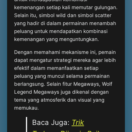
kemenangan setiap kali memutar gulungan.
Selain itu, simbol wild dan simbol scatter
yang hadir di dalam permainan menambah
peluang untuk mendapatkan kombinasi
kemenangan yang menguntungkan.
Dengan memahami mekanisme ini, pemain
dapat mengatur strategi mereka agar lebih
efektif dalam memanfaatkan setiap
peluang yang muncul selama permainan
berlangsung. Selain fitur Megaways, Wolf
Legend Megaways juga dikenal dengan
tema yang atmosferik dan visual yang
memukau.
Baca Juga:
Trik