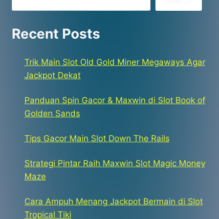
Search
Recent Posts
Trik Main Slot Old Gold Miner Megaways Agar
Jackpot Dekat
Panduan Spin Gacor & Maxwin di Slot Book of
Golden Sands
Tips Gacor Main Slot Down The Rails
Strategi Pintar Raih Maxwin Slot Magic Money
Maze
Cara Ampuh Menang Jackpot Bermain di Slot
Tropical Tiki