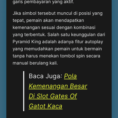
garis pembayaran yang aktif.
Jika simbol tersebut muncul di posisi yang
tepat, pemain akan mendapatkan
kemenangan sesuai dengan kombinasi
yang terbentuk. Salah satu keunggulan dari
Pyramid King adalah adanya fitur autoplay
yang memudahkan pemain untuk bermain
tanpa harus menekan tombol spin secara
manual berulang kali.
Baca Juga
:
Pola
Kemenangan Besar
Di Slot Gates Of
Gatot Kaca