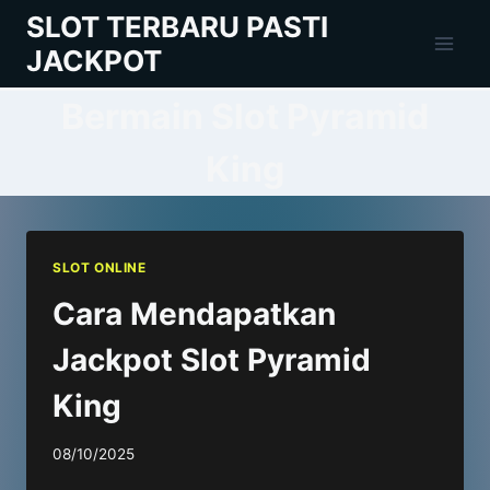
Skip
SLOT TERBARU PASTI
to
JACKPOT
content
Bermain Slot Pyramid
King
SLOT ONLINE
Cara Mendapatkan
Jackpot Slot Pyramid
King
08/10/2025