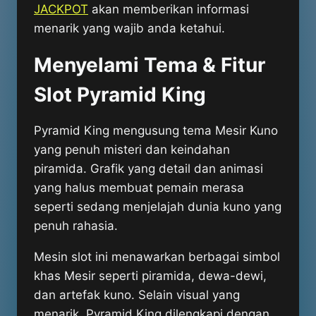
JACKPOT
akan memberikan informasi
menarik yang wajib anda ketahui.
Menyelami Tema & Fitur
Slot Pyramid King
Pyramid King mengusung tema Mesir Kuno
yang penuh misteri dan keindahan
piramida. Grafik yang detail dan animasi
yang halus membuat pemain merasa
seperti sedang menjelajah dunia kuno yang
penuh rahasia.
Mesin slot ini menawarkan berbagai simbol
khas Mesir seperti piramida, dewa-dewi,
dan artefak kuno. Selain visual yang
menarik, Pyramid King dilengkapi dengan