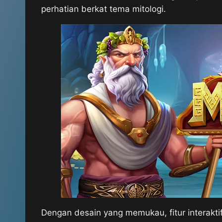
perhatian berkat tema mitologi.
Dengan desain yang memukau, fitur interaktif