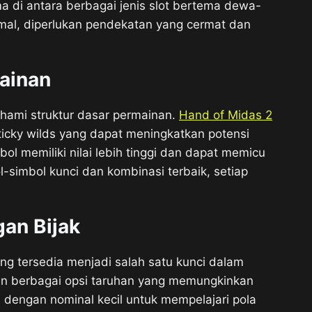
ma di antara berbagai jenis slot bertema dewa-
mal, diperlukan pendekatan yang cermat dan
mainan
hami struktur dasar permainan.
Hand of Midas 2
n sticky wilds yang dapat meningkatkan potensi
l memiliki nilai lebih tinggi dan dapat memicu
simbol kunci dan kombinasi terbaik, setiap
gan Bijak
ng tersedia menjadi salah satu kunci dalam
an berbagai opsi taruhan yang memungkinkan
 dengan nominal kecil untuk mempelajari pola