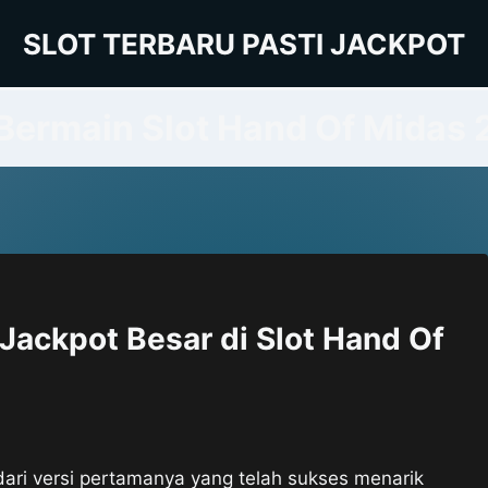
SLOT TERBARU PASTI JACKPOT
Bermain Slot Hand Of Midas 
ackpot Besar di Slot Hand Of
dari versi pertamanya yang telah sukses menarik