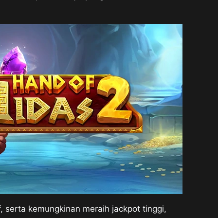
, serta kemungkinan meraih jackpot tinggi,