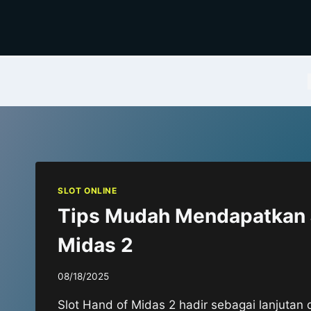
Skip
to
content
SLOT ONLINE
Tips Mudah Mendapatkan J
Midas 2
08/18/2025
Slot Hand of Midas 2 hadir sebagai lanjutan 