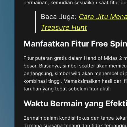
permainan, kemudian sesuaikan saat fitur bo
Baca Juga:
Cara Jitu Mena
Treasure Hunt
Manfaatkan Fitur Free Spi
Fitur putaran gratis dalam Hand of Midas 2 
besar. Biasanya, simbol scatter akan memicu
berlangsung, simbol wild akan menempel di 
kombinasi tinggi. Memaksimalkan hasil dari 
taruhan yang tepat sebelum fitur aktif.
Waktu Bermain yang Efekti
Bermain dalam kondisi fokus dan tanpa tekan
di mana suasana tenang dan tidak terganggu